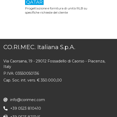
QATAR
Progettazione e fornitura di unità RLB su
specifiche richieste del cliente
CO.RI.MEC. Italiana S.p.A.
Via Caorsana, 19 - 29012 Fossadello di Caorso - Piacenza,
Italy
P.IVA: 03550050136
Cap. Soc. int. vers. € 350.000,00
info@corimec.com
+39 0523 810410
+39 0523 821345