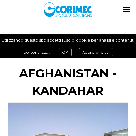
Utilizzando questo sito accetti l’uso di cookie per analisi e contenuti
personalizzati.
OK
Approfondisci
AFGHANISTAN -
KANDAHAR