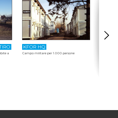
TIRO
KFOR HQ
CAMPO
ibite a
Campo militare per 1.000 persone
Campo mili