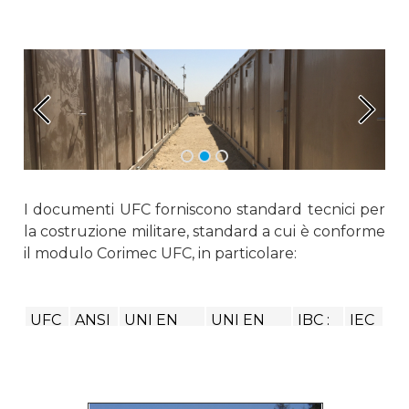
I documenti UFC forniscono standard tecnici per
la costruzione militare, standard a cui è conforme
il modulo Corimec UFC, in particolare:
UFC
ANSI
UNI EN
UNI EN
IBC :
IEC
1-
/
1991-2-
1993-1-1,
Type
–
201-
AISC
4:1997,
Eurocode
IIB
CEI
01
360-
Eurocode
3
64-
05
1
8