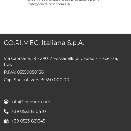
categoria di minaccia C4
CO.RI.MEC. Italiana S.p.A.
Via Caorsana, 19 - 29012 Fossadello di Caorso - Piacenza,
Italy
P.IVA: 03550050136
Cap. Soc. int. vers. € 350.000,00
info@corimec.com
+39 0523 810410
+39 0523 821345